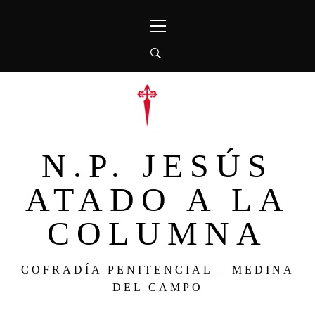
Ir
Menú
al
principal
contenido
N.P. JESÚS
ATADO A LA
COLUMNA
COFRADÍA PENITENCIAL – MEDINA
DEL CAMPO