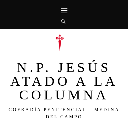
Ir
Menú
al
principal
contenido
N.P. JESÚS
ATADO A LA
COLUMNA
COFRADÍA PENITENCIAL – MEDINA
DEL CAMPO