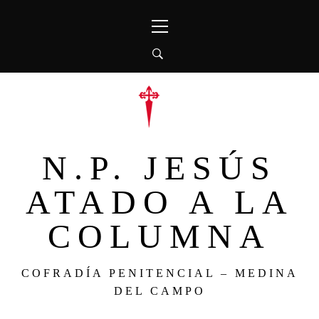
Ir
Menú
al
principal
contenido
N.P. JESÚS
ATADO A LA
COLUMNA
COFRADÍA PENITENCIAL – MEDINA
DEL CAMPO