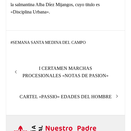
la salmantina Alba Díez Mijangos, cuyo titulo es
«Disciplina Urbana».
#
SEMANA SANTA MEDINA DEL CAMPO
Navegación
Entrada
I CERTAMEN MARCHAS
de
anterior:
PROCESIONALES «NOTAS DE PASION»
entradas
Entrada
CARTEL «PASSIO» EDADES DEL HOMBRE
siguiente: