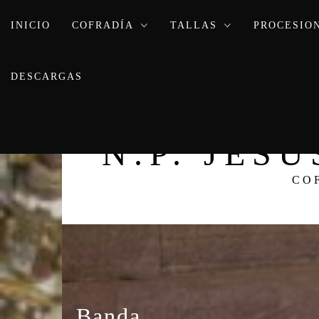
Ir
INICIO
al
COFRADÍA
TALLAS
PROCESIO
contenido
DESCARGAS
N.P. JES
CO
Banda