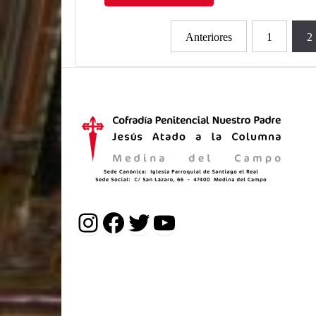
Paginación
Anteriores
1
2
de
entradas
Instagram
Facebook
Twitter
YouTube