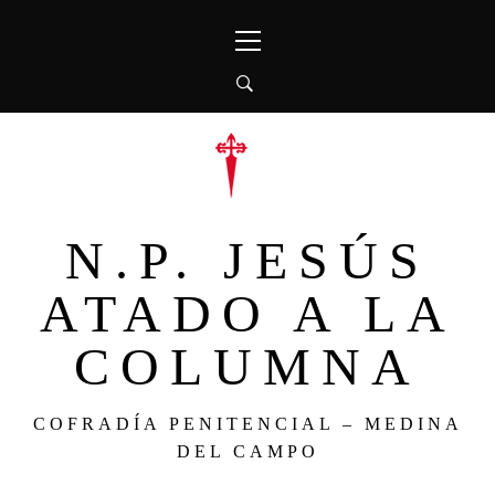
Ir
Menú
al
principal
contenido
N.P. JESÚS
ATADO A LA
COLUMNA
COFRADÍA PENITENCIAL – MEDINA
DEL CAMPO