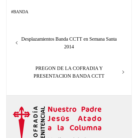
#
BANDA
Navegación
Entrada
Desplazamientos Banda CCTT en Semana Santa
de
anterior:
2014
entradas
Entrada
PREGON DE LA COFRADIA Y
siguiente:
PRESENTACION BANDA CCTT