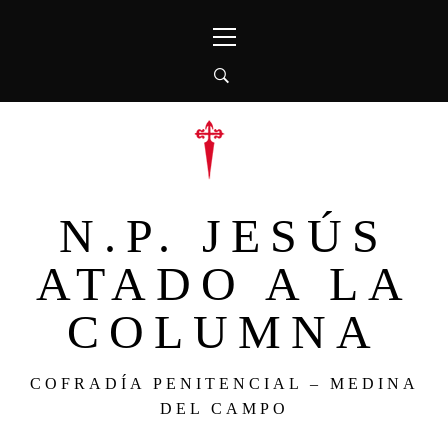
Ir
Menú
al
principal
contenido
N.P. JESÚS
ATADO A LA
COLUMNA
COFRADÍA PENITENCIAL – MEDINA
DEL CAMPO