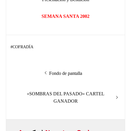
SEMANA SANTA 2002
#
COFRADÍA
Navegación
Entrada
Fondo de pantalla
de
anterior:
entradas
Entrada
«SOMBRAS DEL PASADO» CARTEL
siguiente:
GANADOR