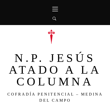
Ir
Menú
al
principal
contenido
N.P. JESÚS
ATADO A LA
COLUMNA
COFRADÍA PENITENCIAL – MEDINA
DEL CAMPO