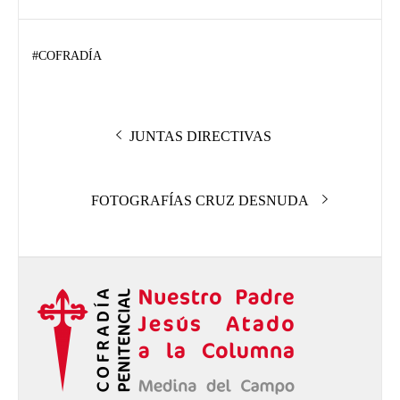
#
COFRADÍA
Navegación
Entrada
JUNTAS DIRECTIVAS
de
anterior:
entradas
Entrada
FOTOGRAFÍAS CRUZ DESNUDA
siguiente: