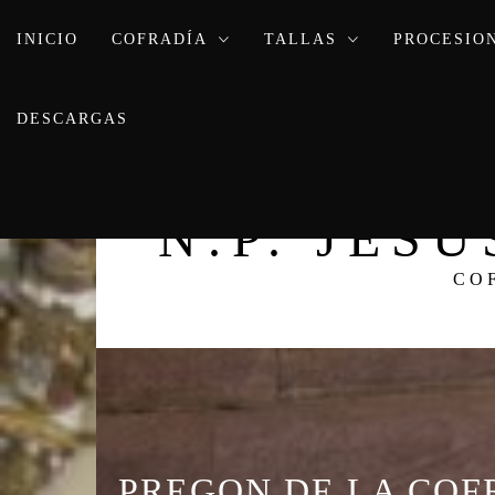
Ir
INICIO
al
COFRADÍA
TALLAS
PROCESIO
contenido
DESCARGAS
N.P. JES
CO
PREGON DE LA COF