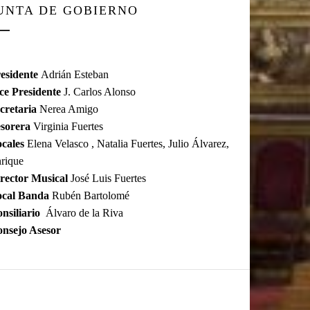
UNTA DE GOBIERNO
esidente
Adrián Esteban
ce Presidente
J. Carlos Alonso
cretaria
Nerea Amigo
sorera
Virginia Fuertes
cales
Elena Velasco , Natalia Fuertes, Julio Álvarez,
rique
rector Musical
José Luis Fuertes
ocal Banda
Rubén Bartolomé
nsiliario
Álvaro de la Riva
nsejo Asesor