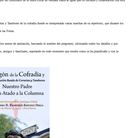
 ser consiliario de la Junta Local de Semana Santa al igual que su cercanía y colaboración con esta
tas y Tambores de la cofradía donde se interpretarán varias marchas de su repertorio, que durante los
e las Ferias.
arios meses de antelación, buscando el nombre del pregonero, ultimando todos los detalles y por
es, amigos y familiares, esperando en todo momento que resulte como se ha planificado y con la