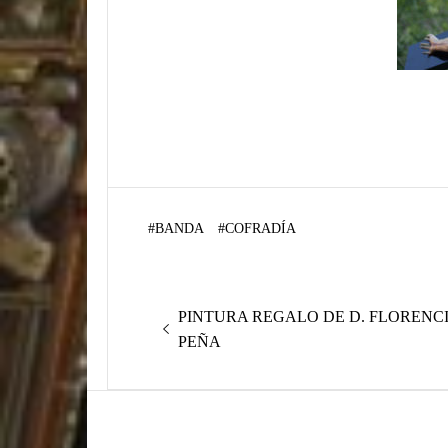
#
BANDA
#
COFRADÍA
Navegación
Entrada
PINTURA REGALO DE D. FLORENC
de
anterior:
PEÑA
entradas