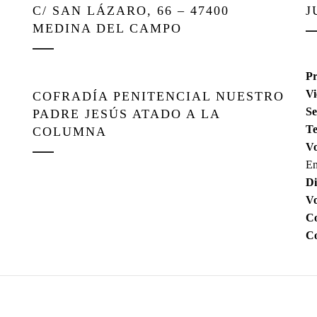
C/ SAN LÁZARO, 66 – 47400
J
MEDINA DEL CAMPO
Pr
Vi
COFRADÍA PENITENCIAL NUESTRO
Se
PADRE JESÚS ATADO A LA
Te
COLUMNA
Vo
En
Di
V
Co
Co