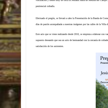
vinculación y siente muy de cerca la Semana Santa de Medina del Campo por
penitencial cofradía.
Efectuado el pregón, se llevará a cabo la Presentación de la Banda de Corne
días de pasión acompañarán a nuestras imágenes por las calles de la Villa d
Este acto que se viene realizando desde 2010, se empieza a elaborar con v
supuesto deseando que sea un acto de hermandad con la cercanía de cofrad
satisfacción de los asistentes.