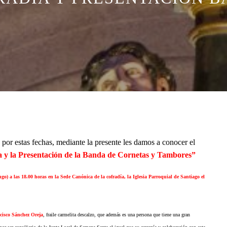
por estas fechas, mediante la presente les damos a conocer el
a y la Presentación de la Banda de Cornetas y Tambores”
o) a las 18.00 horas en la Sede Canónica de la cofradía, la Iglesia Parroquial de Santiago el
cisco Sánchez Oreja
, fraile carmelita descalzo, que además es una persona que tiene una gran