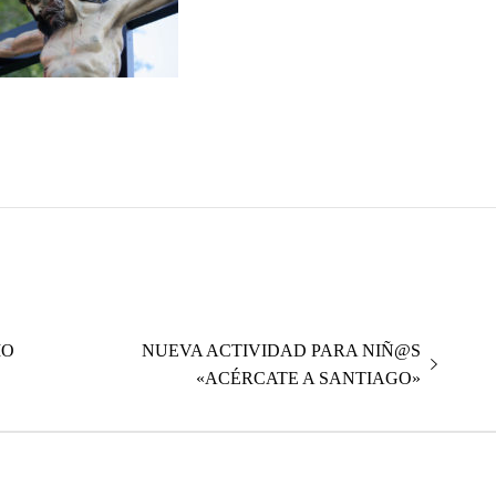
Entrada
IO
NUEVA ACTIVIDAD PARA NIÑ@S
siguiente:
«ACÉRCATE A SANTIAGO»