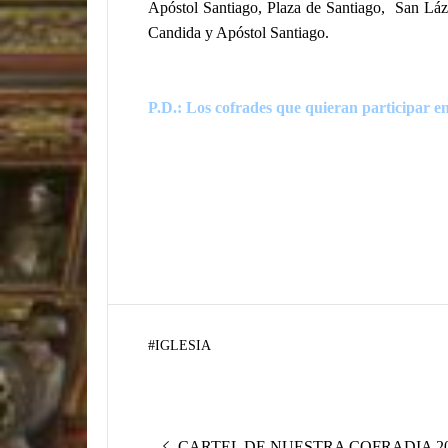
Apóstol Santiago, Plaza de Santiago,
San Láz
Candida y Apóstol Santiago.
P.D.: Los cofrades que quieran participar en 
#
IGLESIA
Navegación
Entrada
CARTEL DE NUESTRA COFRADIA 2