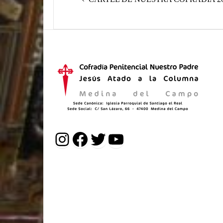
de
anterior:
entradas
Instagram
Facebook
Twitter
YouTube