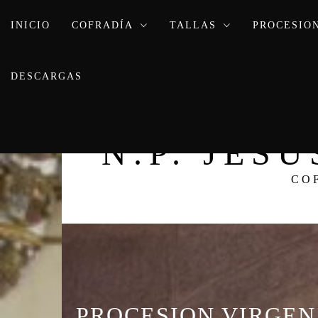
Ir
INICIO
al
COFRADÍA
TALLAS
PROCESIO
contenido
DESCARGAS
N.P. JES
CO
PROCESION VIRGEN