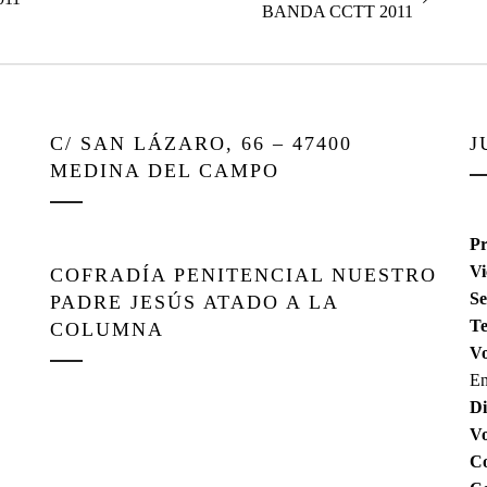
siguiente:
BANDA CCTT 2011
C/ SAN LÁZARO, 66 – 47400
J
MEDINA DEL CAMPO
Pr
Vi
COFRADÍA PENITENCIAL NUESTRO
Se
PADRE JESÚS ATADO A LA
Te
COLUMNA
Vo
En
Di
V
Co