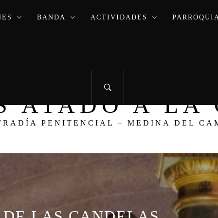
NES
BANDA
ACTIVIDADES
PARROQUIA
ÚS ATADO A L
FRADÍA PENITENCIAL – MEDINA DEL CA
 DE LAS CANDELAS