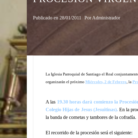
Publicado en
28/01/2011
Por
Administrador
La Iglesia Parroquial de Santiago el Real conjuntament
organizarán el próximo
Miércoles, 2 de Febrero
, la
Pr
A las
19.30 horas dará comienzo la Procesió
Colegio Hijas de Jesus (Jesuitinas).
En la pro
la banda de cornetas y tambores de la cofradía.
El recorrido de la procesión será el siguiente: