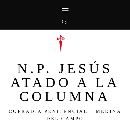
Ir
Menú
al
principal
contenido
N.P. JESÚS
ATADO A LA
COLUMNA
COFRADÍA PENITENCIAL – MEDINA
DEL CAMPO