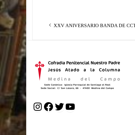
Navegación
Entrada
XXV ANIVERSARIO BANDA DE CC
de
anterior:
entradas
Instagram
Facebook
Twitter
YouTube