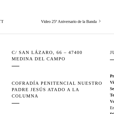
Entrada
TT
Video 25º Aniversario de la Banda
siguiente:
C/ SAN LÁZARO, 66 – 47400
J
MEDINA DEL CAMPO
Pr
Vi
COFRADÍA PENITENCIAL NUESTRO
Se
PADRE JESÚS ATADO A LA
Te
COLUMNA
Vo
En