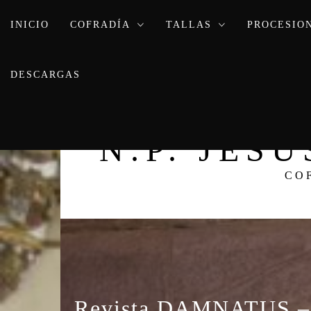
Ir
INICIO
al
COFRADÍA
TALLAS
PROCESIO
contenido
DESCARGAS
N.P. JES
CO
Revista DAMNATUS – 2